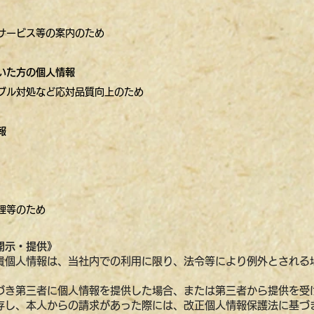
サービス等の案内のため
いた方の個人情報
ブル対処など応対品質向上のため
報
理等のため
開示・提供》
貴個人情報は、当社内での利用に限り、法令等により例外とされる
。
き第三者に個人情報を提供した場合、または第三者から提供を受
存し、本人からの請求があった際には、改正個人情報保護法に基づ