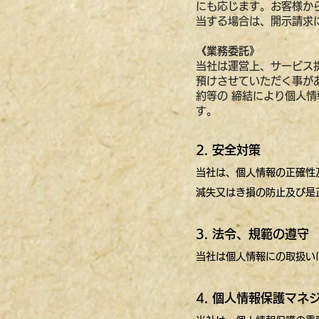
にも応じます。お客様か
当する場合は、開示請求
《業務委託》
当社は運営上、サービス
預けさせていただく事が
約等の 締結により個人
す。
2. 安全対策
当社は、個人情報の正確性
減失又はき損の防止及び是
3. 法令、規範の遵守
当社は個人情報にの取扱い
4. 個人情報保護マ