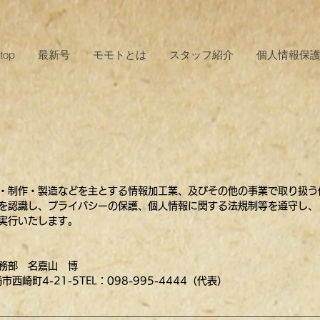
top
最新号
モモトとは
スタッフ紹介
個人情報保
・制作・製造などを主とする情報加工業、及びその他の事業で取り扱う
を認識し、プライバシーの保護、個人情報に関する法規制等を遵守し、
実行いたします。
務部 名嘉山 博
市西崎町4-21-5
TEL：098-995-4444（代表）