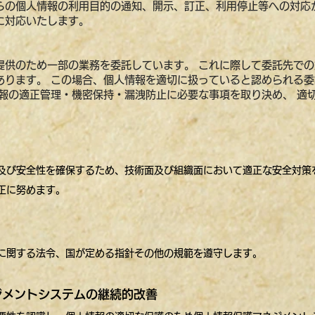
らの個人情報の利用目的の通知、開示、訂正、利用停止等への対応
に対応いたします。
提供のため一部の業務を委託しています。 これに際して委託先で
あります。 この場合、個人情報を適切に扱っていると認められる
情報の適正管理・機密保持・漏洩防止に必要な事項を取り決め、 適
及び安全性を確保するため、技術面及び組織面において適正な安全対策
正に努めます。
に関する法令、国が定める指針その他の規範を遵守します。
ネジメントシステムの継続的改善