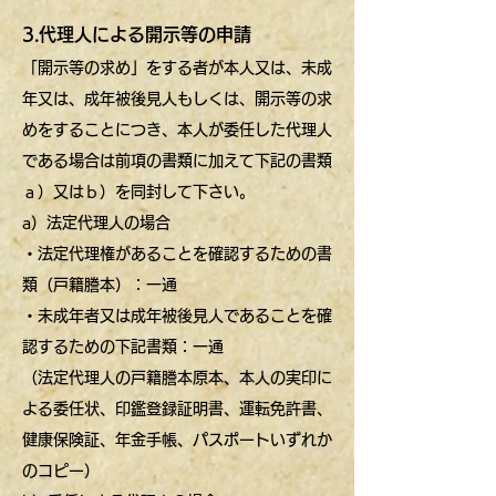
3.代理人による開示等の申請
「開示等の求め」をする者が本人又は、未成
年又は、成年被後見人もしくは、開示等の求
めをすることにつき、本人が委任した代理人
である場合は前項の書類に加えて下記の書類
ａ）又はｂ）を同封して下さい。
a）法定代理人の場合
・法定代理権があることを確認するための書
類（戸籍謄本）：一通
・未成年者又は成年被後見人であることを確
認するための下記書類：一通
（法定代理人の戸籍謄本原本、本人の実印に
よる委任状、印鑑登録証明書、運転免許書、
健康保険証、年金手帳、パスポートいずれか
のコピー）