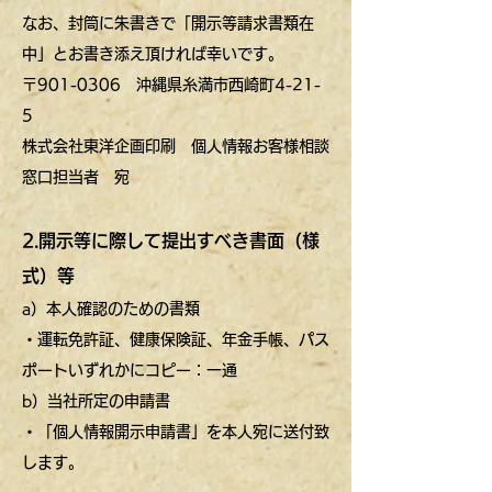
なお、封筒に朱書きで「開示等請求書類在
中」とお書き添え頂ければ幸いです。
〒901-0306 沖縄県糸満市西崎町4-21-
5
株式会社東洋企画印刷 個人情報お客様相談
窓口担当者 宛
2.開示等に際して提出すべき書面（様
式）等
a）本人確認のための書類
・運転免許証、健康保険証、年金手帳、パス
ポートいずれかにコピー：一通
b）当社所定の申請書
・「個人情報開示申請書」を本人宛に送付致
します。