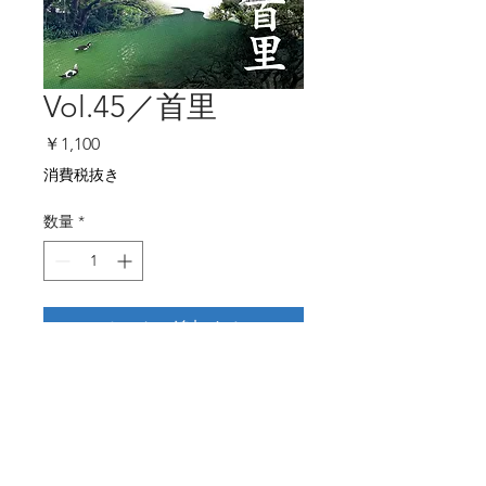
Vol.45／首里
価
￥1,100
格
消費税抜き
数量
*
カートに追加する
▼試し読みする
商品詳細