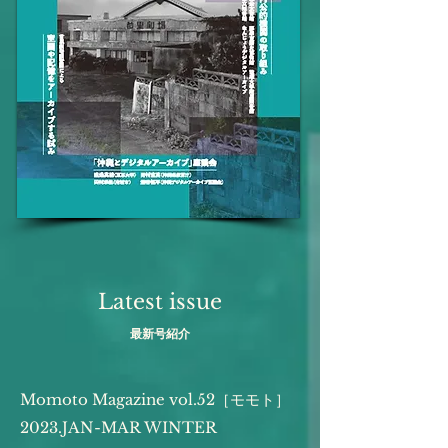
Latest issue
​最新号紹介
Momoto Magazine vol.52［モモト］
2023.JAN-MAR WINTER