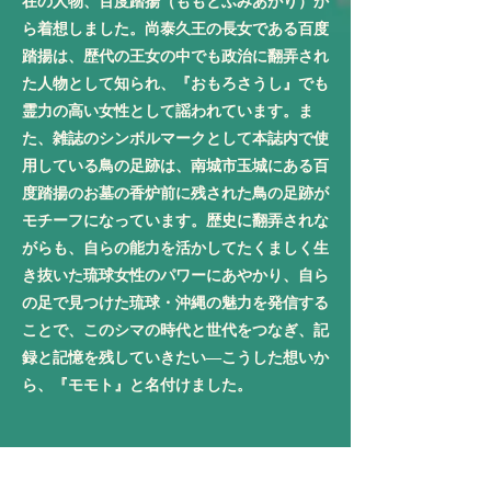
在の人物、百度踏揚（ももとふみあがり）か
ら着想しました。尚泰久王の長女である百度
踏揚は、歴代の王女の中でも政治に翻弄され
た人物として知られ、『おもろさうし』でも
霊力の高い女性として謡われています。ま
た、雑誌のシンボルマークとして本誌内で使
用している鳥の足跡は、南城市玉城にある百
度踏揚のお墓の香炉前に残された鳥の足跡が
モチーフになっています。歴史に翻弄されな
がらも、自らの能力を活かしてたくましく生
き抜いた琉球女性のパワーにあやかり、自ら
の足で見つけた琉球・沖縄の魅力を発信する
ことで、このシマの時代と世代をつなぎ、記
録と記憶を残していきたい―こうした想いか
ら、『モモト』と名付けました。