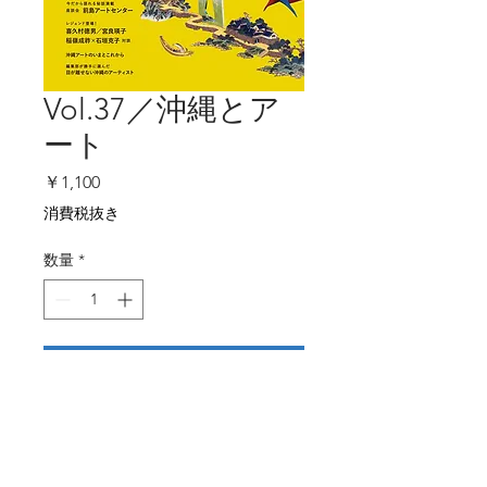
Vol.37／沖縄とア
ート
価
￥1,100
格
消費税抜き
数量
*
カートに追加する
▼試し読みする