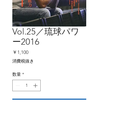
Vol.25／琉球パワ
ー2016
価
￥1,100
格
消費税抜き
数量
*
カートに追加する