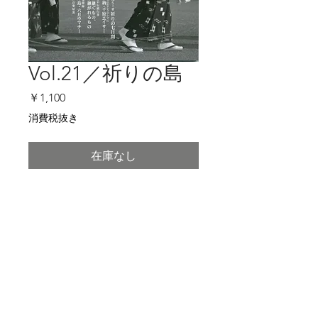
Vol.21／祈りの島
価
￥1,100
格
消費税抜き
在庫なし
商品詳細
特集／祈りの島
嘉手納町の千原エイサー、久米島の六
月ウマチー、八重瀬町の伝統行事、八
Copyright (c) 2004 TOYO Planning & Printing
重山・とぅばるまーの祈り…琉球・沖
Allrights reserved